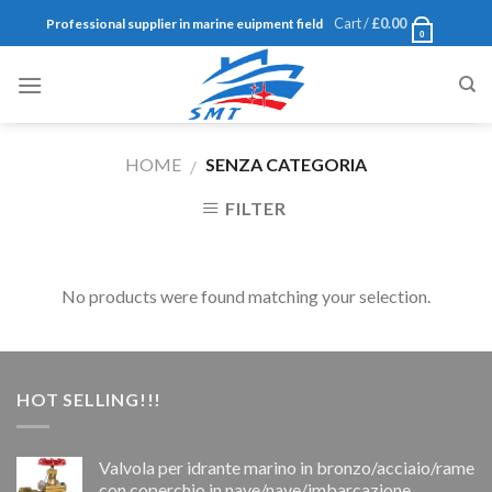
Skip
Cart /
£
0.00
Professional supplier in marine euipment field
0
to
content
HOME
SENZA CATEGORIA
/
FILTER
No products were found matching your selection.
HOT SELLING!!!
Valvola per idrante marino in bronzo/acciaio/rame
con coperchio in nave/nave/imbarcazione