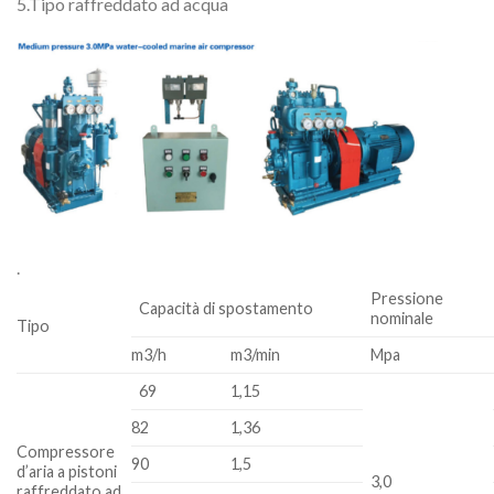
5.Tipo raffreddato ad acqua
.
Pressione
Capacità di spostamento
nominale
Tipo
m3/h
m3/min
Mpa
69
1,15
82
1,36
Compressore
90
1,5
d’aria a pistoni
3,0
raffreddato ad