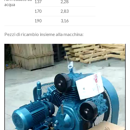
137
2,28
acqua
170
2,83
190
3,16
Pezzi di ricambio insieme alla macchina:
Video
Player