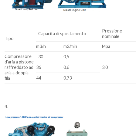
.
.
Pressione
Capacità di spostamento
nominale
Tipo
m3/h
m3/min
Mpa
Compressore
30
0,5
d’aria a pistone
raffreddato ad
36
0,6
3.0
aria a doppia
44
0,73
fila
4.