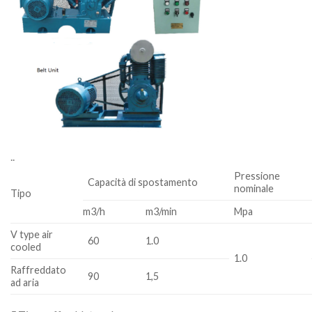
.
.
Pressione
Capacità di spostamento
nominale
Tipo
m3/h
m3/min
Mpa
V type air
60
1.0
cooled
1.0
Raffreddato
90
1,5
ad aria