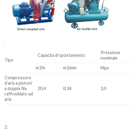
.
Pressione
Capacità di spostamento
nominale
Tipo
m3/h
m3/min
Mpa
Compressore
d’aria a pistoni
a doppia fila
20,4
0,34
3,0
raffreddato ad
aria
2.