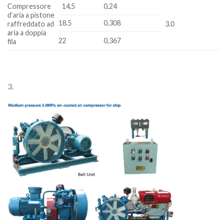
Compressore
14,5
0,24
d’aria a pistone
18.5
0,308
raffreddato ad
3.0
aria a doppia
22
0,367
fila
3.