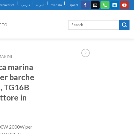
|
|
|
|
Indonesisch
فارسی
العربية
Svenska
Español
TTO
MARINI
rca marina
r barche
A, TG16B
ttore in
1000W 2000W per