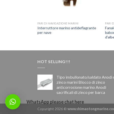
FARI DI NAVIGAZIONE MARINI
FARI 
Interruttore marino antideflagrante
Fanal
per nave
babor
d’alb
HOT SELLING!!!
Tipo imbullonato/saldato Anodi 
zinco marini Blocco di zinco
anticorrosione marino Anodi
sacrificali di zinco per barca
WhatsApp please chat here
Copyright 2026 ©
www.shimaotongmarine.c