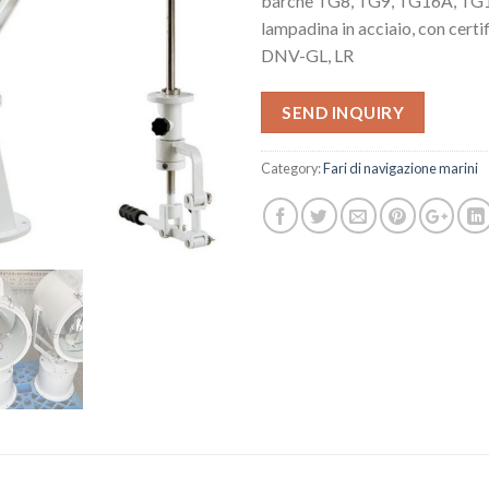
barche TG8, TG9, TG16A, TG1
lampadina in acciaio, con certi
DNV-GL, LR
SEND INQUIRY
Category:
Fari di navigazione marini