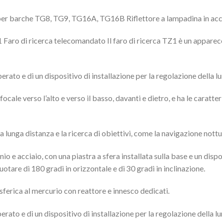
r barche TG8, TG9, TG16A, TG16B Riflettore a lampadina in accia
 Faro di ricerca telecomandato Il faro di ricerca TZ1 è un apparec
perato e di un dispositivo di installazione per la regolazione della 
cale verso l’alto e verso il basso, davanti e dietro, e ha le caratter
 lunga distanza e la ricerca di obiettivi, come la navigazione notturn
nio e acciaio, con una piastra a sfera installata sulla base e un dis
otare di 180 gradi in orizzontale e di 30 gradi in inclinazione.
sferica al mercurio con reattore e innesco dedicati.
perato e di un dispositivo di installazione per la regolazione della 