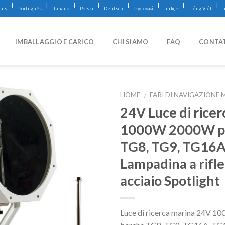
|
|
|
|
|
|
|
|
ais
Português
Italiano
Polski
Deutsch
Русский
Türkçe
Tiếng Việt
IMBALLAGGIO E CARICO
CHI SIAMO
FAQ
CONTA
HOME
FARI DI NAVIGAZIONE 
/
24V Luce di rice
1000W 2000W pe
TG8, TG9, TG16
Lampadina a rifle
acciaio Spotlight
Luce di ricerca marina 24V 