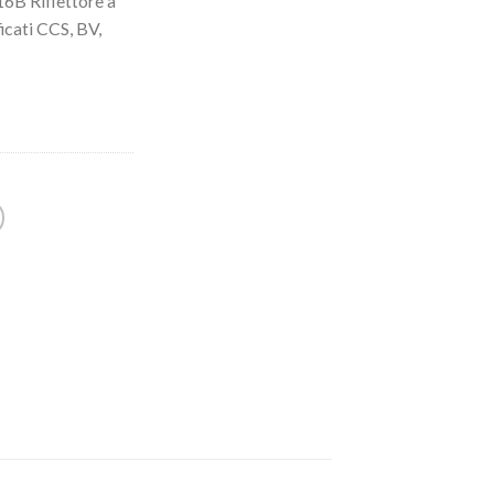
6B Riflettore a
ficati CCS, BV,