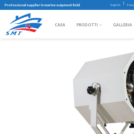
Skip
|
Professional supplier in marine euipment field
English
Franç
to
content
CASA
PRODOTTI
GALLERIA